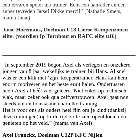
een ervaren speler als trainer. Echt een aanrader en een
super tevreden Jatse! Dikke merci!” (Nathalie Smets,
mama Jatse)
Jatse Horemans, Doelman U18 Lierse Kempenzonen
elite. (voordien Ip Turnhout en RAFC elite u16)
“In september 2019 begon Axel als verlegen en onzekere
jongen van 8 jaar wekelijks te trainen bij Hans. Al snel
was er een klik met ‘zijn’ keeperstrainer. Hans kan hem
enorm motiveren en het beste eruit halen. Ondertussen
heeft Axel al héél veel geleerd. Niet enkel op technisch
vlak, maar zeker ook qua zelfvertrouwen. Axel gaat nog
steeds vol enthousiasme naar elke training.
Het is voor ons als ouders heel fijn om je kind (dankzij
deze trainingen) op korte tijd zo te zien openbloeien en
genieten op het veld.” (mama van Axel)
Axel Franckx, Doelman U12P KFC Nijlen